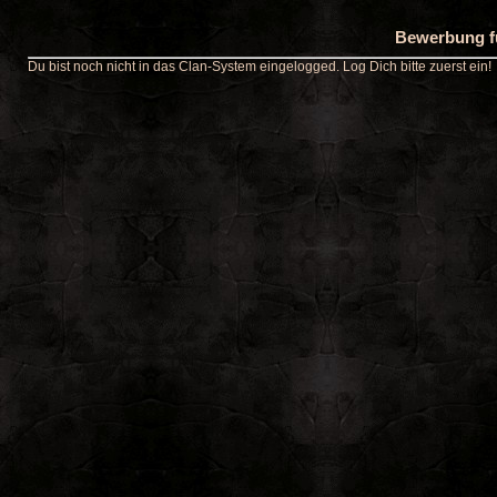
Bewerbung fü
Du bist noch nicht in das Clan-System eingelogged. Log Dich bitte zuerst ein!