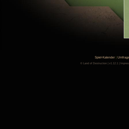
Spiel-Kalender
|
Umfrag
©
Land of Destruction
| v1.12.1 |
Impre