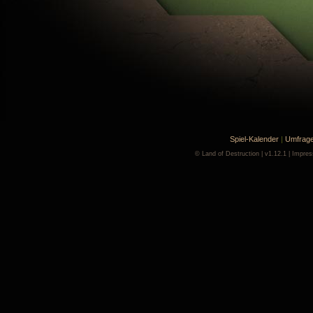
Spiel-Kalender
|
Umfrag
©
Land of Destruction
| v1.12.1 |
Impre