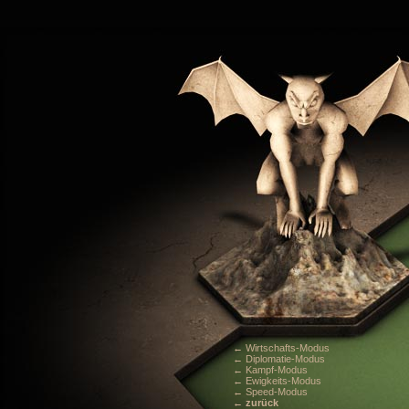
← Wirtschafts-Modus
← Diplomatie-Modus
← Kampf-Modus
← Ewigkeits-Modus
← Speed-Modus
← zurück