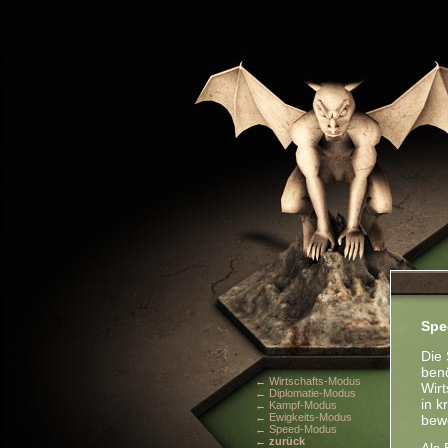
Spe
Die
benö
← Wirtschafts-Modus
Wirt
← Diplomatie-Modus
in k
← Kampf-Modus
← Ewigkeits-Modus
bew
← Speed-Modus
← zurück