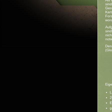
Als 
sind
Gesc
Kart
Fors
wor
Aufg
sind
nich
notw
Den 
(Glo
Eige
L
2
E
g