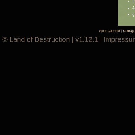
h
J
g
Spiel-Kalender
|
Umfrag
©
Land of Destruction
| v1.12.1 |
Impressu