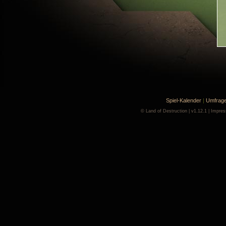
Spiel-Kalender
|
Umfrag
©
Land of Destruction
| v1.12.1 |
Impre